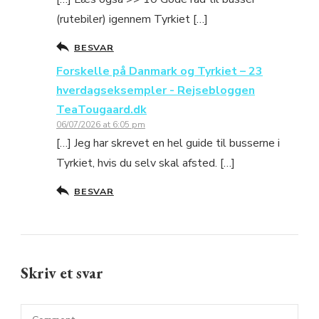
(rutebiler) igennem Tyrkiet […]
BESVAR
Forskelle på Danmark og Tyrkiet – 23
hverdagseksempler - Rejsebloggen
TeaTougaard.dk
06/07/2026 at 6:05 pm
[…] Jeg har skrevet en hel guide til busserne i
Tyrkiet, hvis du selv skal afsted. […]
BESVAR
Skriv et svar