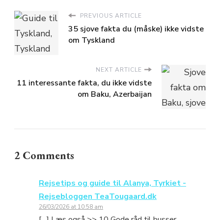
PREVIOUS ARTICLE
35 sjove fakta du (måske) ikke vidste
om Tyskland
NEXT ARTICLE
11 interessante fakta, du ikke vidste
om Baku, Azerbaijan
2 Comments
Rejsetips og guide til Alanya, Tyrkiet -
Rejsebloggen TeaTougaard.dk
26/03/2026 at 10:58 am
[…] Læs også >> 10 Gode råd til busser