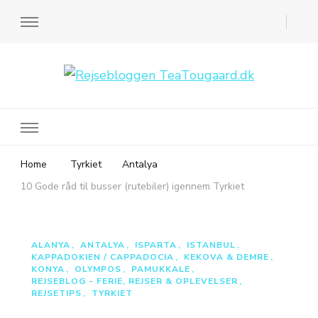
Rejsebloggen TeaTougaard.dk
En dansk rejseblog og expat guide til dig
Home
Tyrkiet
Antalya
10 Gode råd til busser (rutebiler) igennem Tyrkiet
ALANYA
ANTALYA
ISPARTA
ISTANBUL
KAPPADOKIEN / CAPPADOCIA
KEKOVA & DEMRE
KONYA
OLYMPOS
PAMUKKALE
REJSEBLOG - FERIE, REJSER & OPLEVELSER
REJSETIPS
TYRKIET