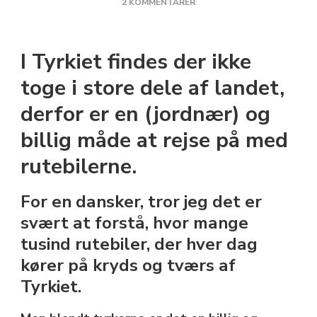
TIL
2 KOMMENTARER
10
GODE
RÅD
I Tyrkiet findes der ikke
TIL
BUSSER
toge i store dele af landet,
(RUTEBILER)
derfor er en (jordnær) og
IGENNEM
TYRKIET
billig måde at rejse på med
rutebilerne.
For en dansker, tror jeg det er
svært at forstå, hvor mange
tusind rutebiler, der hver dag
kører på kryds og tværs af
Tyrkiet.