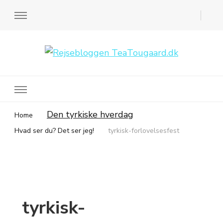
Rejsebloggen TeaTougaard.dk
En dansk rejseblog og expat guide til dig
Den tyrkiske hverdag
Home
Hvad ser du? Det ser jeg!
tyrkisk-forlovelsesfest
tyrkisk-