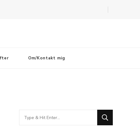
fter
Om/Kontakt mig
Looking
for
Something?