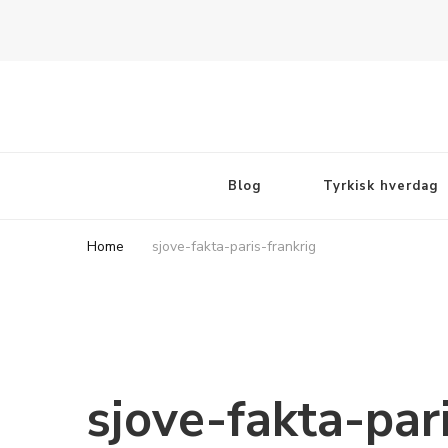
Rejsebloggen TeaTougaard.dk
En dansk rejseblog og expat guide til dig
Blog
Tyrkisk hverdag
Home
sjove-fakta-paris-frankrig
sjove-fakta-par