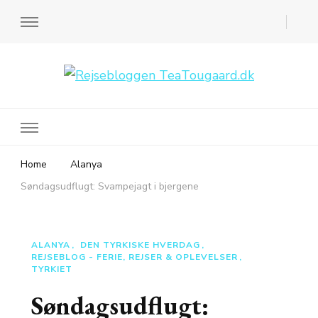
Rejsebloggen TeaTougaard.dk
En dansk rejseblog og expat guide til dig
Home
Alanya
Søndagsudflugt: Svampejagt i bjergene
ALANYA
DEN TYRKISKE HVERDAG
REJSEBLOG - FERIE, REJSER & OPLEVELSER
TYRKIET
Søndagsudflugt: