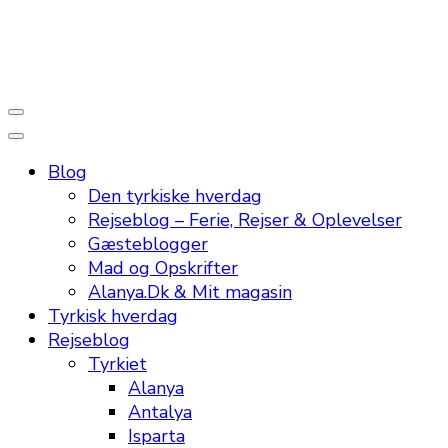
En dansk rejseblog og expat guide til dig
Rejsebloggen TeaTougaard.dk
Blog
Den tyrkiske hverdag
Rejseblog – Ferie, Rejser & Oplevelser
Gæsteblogger
Mad og Opskrifter
Alanya.Dk & Mit magasin
Tyrkisk hverdag
Rejseblog
Tyrkiet
Alanya
Antalya
Isparta