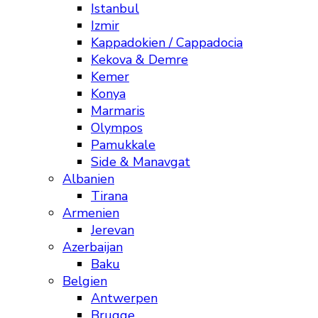
Istanbul
Izmir
Kappadokien / Cappadocia
Kekova & Demre
Kemer
Konya
Marmaris
Olympos
Pamukkale
Side & Manavgat
Albanien
Tirana
Armenien
Jerevan
Azerbaijan
Baku
Belgien
Antwerpen
Brugge