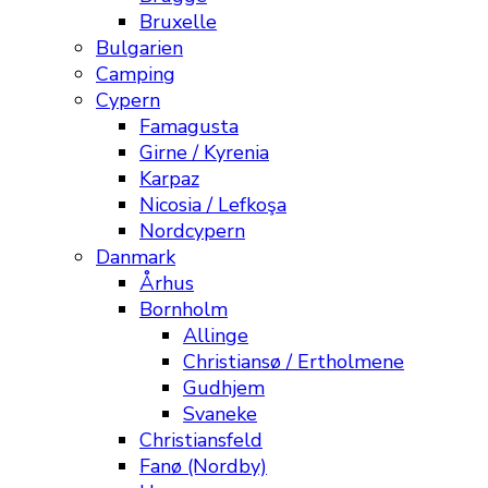
Bruxelle
Bulgarien
Camping
Cypern
Famagusta
Girne / Kyrenia
Karpaz
Nicosia / Lefkoşa
Nordcypern
Danmark
Århus
Bornholm
Allinge
Christiansø / Ertholmene
Gudhjem
Svaneke
Christiansfeld
Fanø (Nordby)