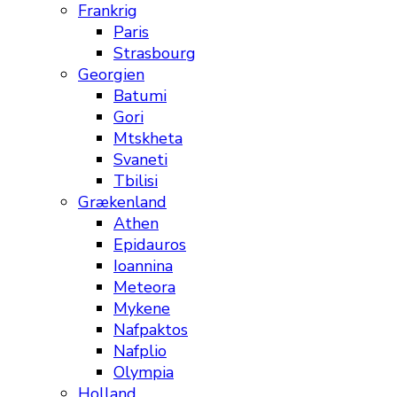
Frankrig
Paris
Strasbourg
Georgien
Batumi
Gori
Mtskheta
Svaneti
Tbilisi
Grækenland
Athen
Epidauros
Ioannina
Meteora
Mykene
Nafpaktos
Nafplio
Olympia
Holland