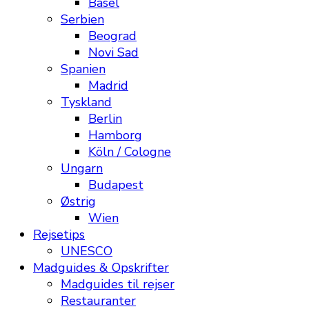
Basel
Serbien
Beograd
Novi Sad
Spanien
Madrid
Tyskland
Berlin
Hamborg
Köln / Cologne
Ungarn
Budapest
Østrig
Wien
Rejsetips
UNESCO
Madguides & Opskrifter
Madguides til rejser
Restauranter