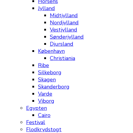
Horsens
Jylland
Midtjylland
Nordjylland
Vestjylland
Sønderjylland
Djursland
København
Christiania
Ribe
Silkeborg
Skagen
Skanderborg
Varde
Viborg
Egypten
Cairo
Festival
Flodkrydstogt