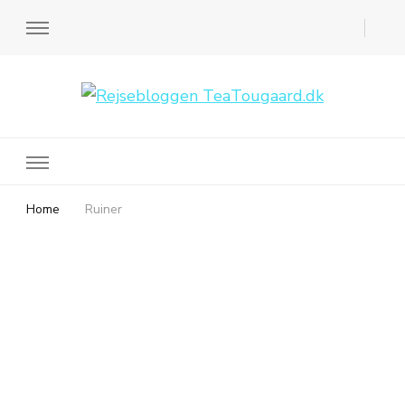
Rejsebloggen TeaTougaard.dk
En dansk rejseblog og expat guide til dig
Home
Ruiner