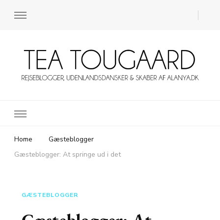
Rejsebloggen TeaTougaard.dk
En dansk rejseblog og expat guide til dig
Home
Gæsteblogger
Gæsteblogger: At springe ud i det
GÆSTEBLOGGER