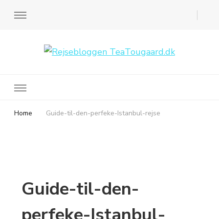
Rejsebloggen TeaTougaard.dk
En dansk rejseblog og expat guide til dig
Home
Guide-til-den-perfeke-Istanbul-rejse
Guide-til-den-
perfeke-Istanbul-