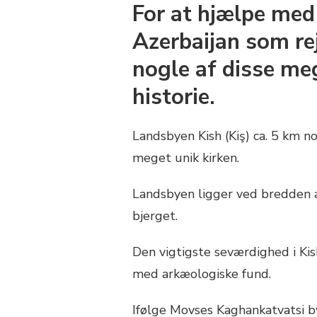
For at hjælpe med
Azerbaijan som rej
nogle af disse me
historie.
Landsbyen Kish (Kiş) ca. 5 km n
meget unik kirken.
Landsbyen ligger ved bredden af
bjerget.
Den vigtigste seværdighed i K
med arkæologiske fund.
Ifølge Movses Kaghankatvatsi byg