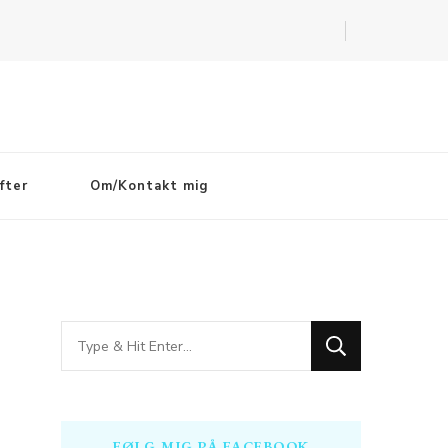
fter
Om/Kontakt mig
Looking
for
Something?
FØLG MIG PÅ FACEBOOK