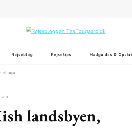
Rejseblog
Rejsetips
Madguides & Opskri
zerbaijan
LSER
Kish landsbyen,