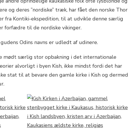
andre oprindelige kaukasiske folk ofte lysblonde og
re og deres ”nordiske” træk, har fået den norske Thor
fra Kontiki-ekspedition, til at udvikle denne særlig
er forfædre til de nordiske vikinger.
 gudens Odins navns er udledt af udinere.
e mødt særlig stor opbakning i det internationale
ier alvorligt i byen Kish, ikke mindst fordi det har
ske stat til at bevare den gamle kirke i Kish og dermed
r.