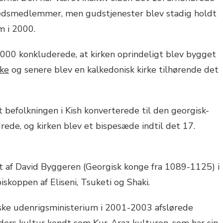
edsmedlemmer, men gudstjenester blev stadig holdt
m i 2000.
000 konkluderede, at kirken oprindeligt blev bygget
rke
og senere blev en kalkedonisk kirke tilhørende det
t befolkningen i Kish konverterede til den georgisk-
drede, og kirken blev et bispesæde indtil det 17.
et af David Byggeren (Georgisk konge fra 1089-1125) i
skoppen af Eliseni, Tsuketi og Shaki.
orske udenrigsministerium i 2001-2003 afslørede