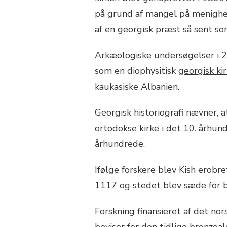
på grund af mangel på menigh
af en georgisk præst så sent so
Arkæologiske undersøgelser i 2
som en diophysitisk
georgisk ki
kaukasiske Albanien.
Georgisk historiografi nævner, a
ortodokse kirke i det 10. århun
århundrede.
Ifølge forskere blev Kish erobr
1117 og stedet blev sæde for bi
Forskning finansieret af det n