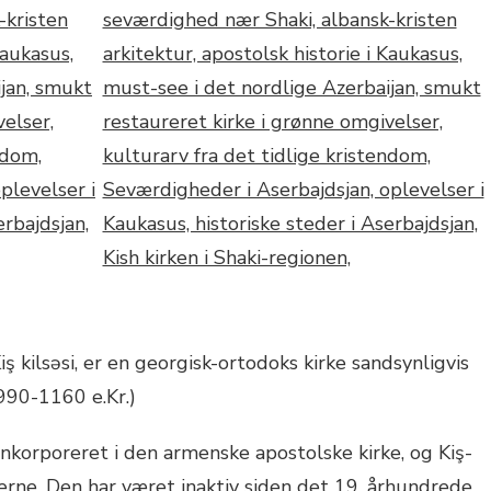
iş kilsəsi, er en georgisk-ortodoks kirke sandsynligvis
(990-1160 e.Kr.)
inkorporeret i den armenske apostolske kirke, og Kiş-
erne. Den har været inaktiv siden det 19. århundrede