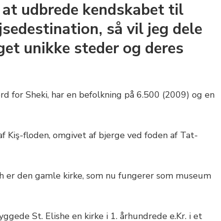
 at udbrede kendskabet til
sedestination, så vil jeg dele
get unikke steder og deres
ord for Sheki, har en befolkning på 6.500 (2009) og en
 Kiş-floden, omgivet af bjerge ved foden af Tat-
ish er den gamle kirke, som nu fungerer som museum
gede St. Elishe en kirke i 1. århundrede e.Kr. i et