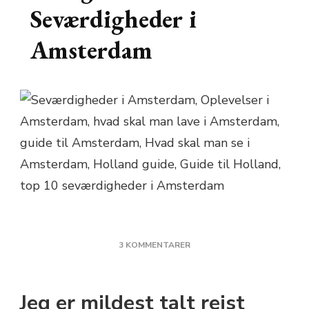
Seværdigheder i
Amsterdam
TIL
3 KOMMENTARER
MIN
GUIDE:
10+
Jeg er mildest talt rejst
SEVÆRDIGHEDER