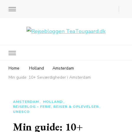
Rejsebloggen TeaTougaard.dk
En dansk rejseblog og expat guide til dig
Home
Holland
Amsterdam
Min guide: 10+ Seværdigheder i Amsterdam
AMSTERDAM
HOLLAND
REJSEBLOG - FERIE, REJSER & OPLEVELSER
UNESCO
Min guide: 10+