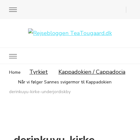
Rejsebloggen TeaTougaard.dk
En dansk rejseblog og expat guide til dig
Tyrkiet
Kappadokien / Cappadocia
Home
Når vi følger Sannes svigermor til Kappadokien
derinkuyu-kirke-underjordiskby