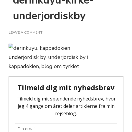
derinkuyu-kirke-
underjordiskby
ON
LEAVE A COMMENT
DERINKUYU-
KIRKE-
UNDERJORDISKBY