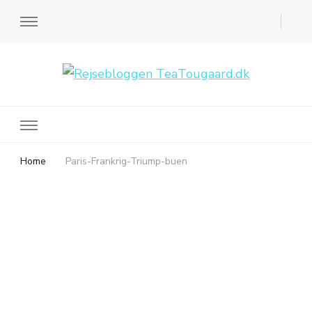
Rejsebloggen TeaTougaard.dk
En dansk rejseblog og expat guide til dig
Home
Paris-Frankrig-Triump-buen