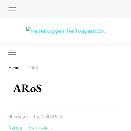
Rejsebloggen TeaTougaard.dk
En dansk rejseblog og expat guide til dig
Home
ARoS
ARoS
Showing: 1 - 1 of 1 RESULTS
ÅRHUS
DANMARK