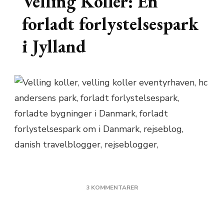
Velling Koller: En
forladt forlystelsespark
i Jylland
TIL
3 KOMMENTARER
VELLING
KOLLER:
EN