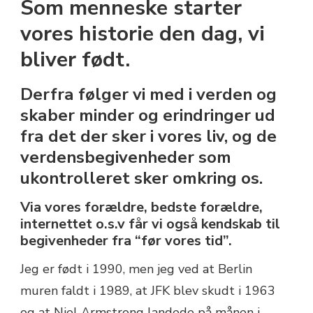
Som menneske starter
FORLADT
FORLYSTELSESPARK
vores historie den dag, vi
I
bliver født.
JYLLAND
Derfra følger vi med i verden og
skaber minder og erindringer ud
fra det der sker i vores liv, og de
verdensbegivenheder som
ukontrolleret sker omkring os.
Via vores forældre, bedste forældre,
internettet o.s.v får vi også kendskab til
begivenheder fra “før vores tid”.
Jeg er født i 1990, men jeg ved at Berlin
muren faldt i 1989, at JFK blev skudt i 1963
og at Niel Armstrong landede på månen i