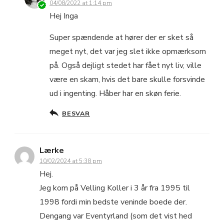
04/08/2022 at 1:14 pm
Hej Inga
Super spændende at hører der er sket så
meget nyt, det var jeg slet ikke opmærksom
på. Også dejligt stedet har fået nyt liv, ville
være en skam, hvis det bare skulle forsvinde
ud i ingenting. Håber har en skøn ferie.
BESVAR
Lærke
10/02/2024 at 5:38 pm
Hej.
Jeg kom på Velling Koller i 3 år fra 1995 til
1998 fordi min bedste veninde boede der.
Dengang var Eventyrland (som det vist hed