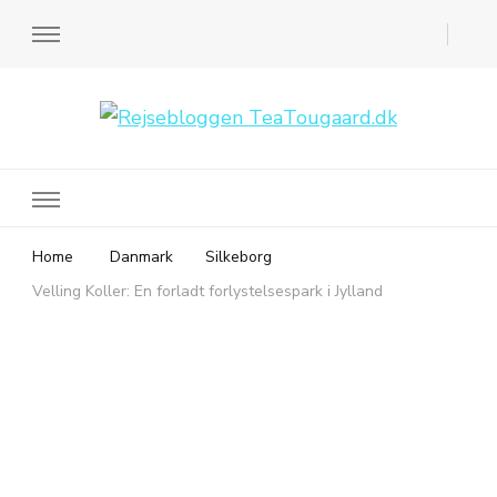
Rejsebloggen TeaTougaard.dk
En dansk rejseblog og expat guide til dig
Home
Danmark
Silkeborg
Velling Koller: En forladt forlystelsespark i Jylland