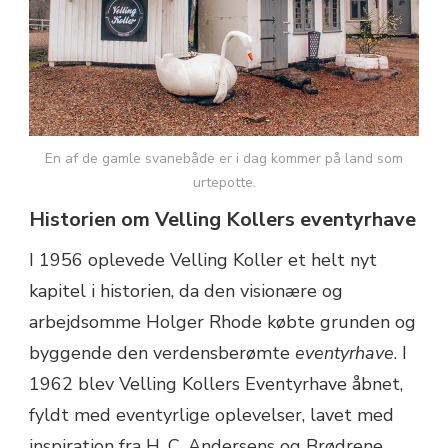
En af de gamle svanebåde er i dag kommer på land som
urtepotte.
Historien om Velling Kollers eventyrhave
I 1956 oplevede Velling Koller et helt nyt
kapitel i historien, da den visionære og
arbejdsomme Holger Rhode købte grunden og
byggende den verdensberømte
eventyrhave
. I
1962 blev Velling Kollers Eventyrhave åbnet,
fyldt med eventyrlige oplevelser, lavet med
inspiration fra H. C. Andersens og Brødrene