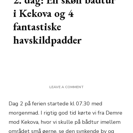
i Kekova og 4
fantastiske
havskildpadder
ON
LEAVE A COMMENT
2.
DAG:
Dag 2 på ferien startede kl 07.30 med
EN
morgenmad. I rigtig god tid kørte vi fra Demre
SKØN
BÅDTUR
mod Kekova, hvor vi skulle på bådtur imellem
I
området små øerne, se den synkende by og
KEKOVA