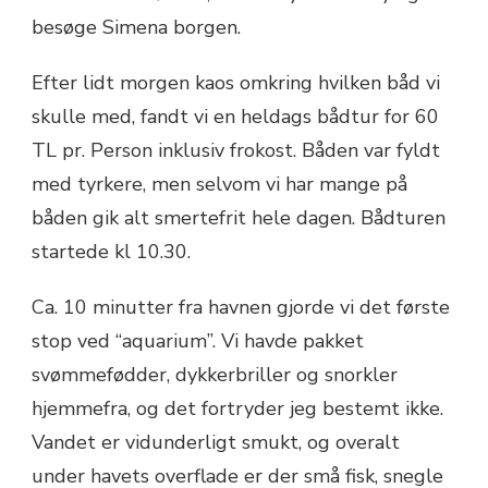
OG
besøge Simena borgen.
4
FANTASTISKE
Efter lidt morgen kaos omkring hvilken båd vi
HAVSKILDPADDER
skulle med, fandt vi en heldags bådtur for 60
TL pr. Person inklusiv frokost. Båden var fyldt
med tyrkere, men selvom vi har mange på
båden gik alt smertefrit hele dagen. Bådturen
startede kl 10.30.
Ca. 10 minutter fra havnen gjorde vi det første
stop ved “aquarium”. Vi havde pakket
svømmefødder, dykkerbriller og snorkler
hjemmefra, og det fortryder jeg bestemt ikke.
Vandet er vidunderligt smukt, og overalt
under havets overflade er der små fisk, snegle