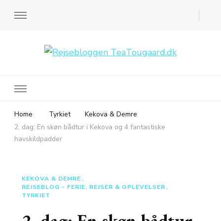
Rejsebloggen TeaTougaard.dk
En dansk rejseblog og expat guide til dig
Home
Tyrkiet
Kekova & Demre
2. dag: En skøn bådtur i Kekova og 4 fantastiske
havskildpadder
KEKOVA & DEMRE
REJSEBLOG - FERIE, REJSER & OPLEVELSER
TYRKIET
2. dag: En skøn bådtur