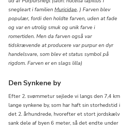
ud af Purpursnegl (latin: nucella lapillus i
snegleart i familien
Muricidae
. ) Farven blev
populær, fordi den holdte farven, uden at fade
og var en utrolig smuk og unik farve i
romertiden. Men da farven også var
tidskrævende at producere var purpur en dyr
handelsvare, som blev et status symbol på
rigdom. Farven er en slags lilla)
Den Synkene by
Efter 2. svømmetur sejlede vi langs den 7,4 km
lange synkene by, som har haft sin storhedstid i
det 2. århundrede, hvorefter et stort jordskælv
sank dele af byen 6 meter, så det endte under