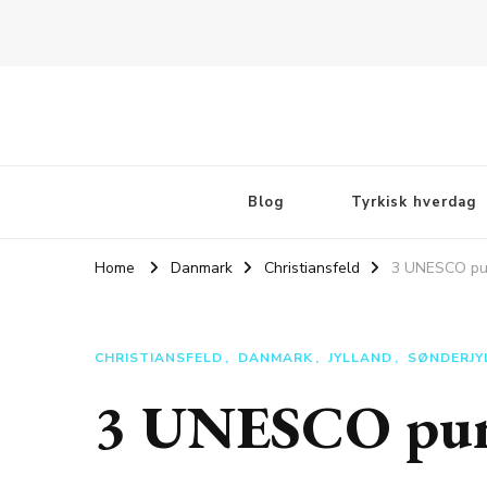
Rejsebloggen TeaTougaard.dk
En dansk rejseblog og expat guide til dig
Blog
Tyrkisk hverdag
Home
Danmark
Christiansfeld
3 UNESCO punk
CHRISTIANSFELD
DANMARK
JYLLAND
SØNDERJY
3 UNESCO punk