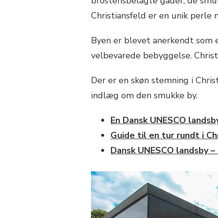
brostensbelagte gader, de smu
Christiansfeld er en unik perle m
Byen er blevet anerkendt som e
velbevarede bebyggelse. Christ
Der er en skøn stemning i Christ
indlæg om den smukke by.
En Dansk UNESCO landsby 
Guide til en tur rundt i Ch
Dansk UNESCO landsby – Ty