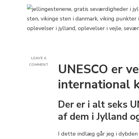
LEAVE A
UNESCO er ver
ON
COMMENT
3
UNESCO
international 
PUNKTER
I
JYLLAND
Der er i alt seks
af dem i Jylland o
I dette indlæg går jeg i dybde