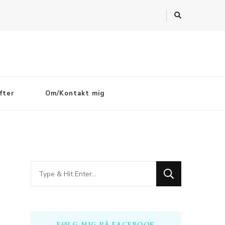
fter
Om/Kontakt mig
Looking
for
Something?
FØLG MIG PÅ FACEBOOK