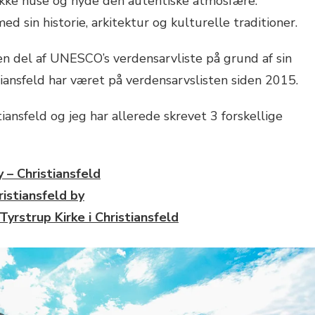
kke huse og nyde den autentiske atmosfære.
ed sin historie, arkitektur og kulturelle traditioner.
n del af UNESCO’s verdensarvliste på grund af sin
iansfeld har været på verdensarvslisten siden 2015.
iansfeld og jeg har allerede skrevet 3 forskellige
– Christiansfeld
ristiansfeld by
rstrup Kirke i Christiansfeld