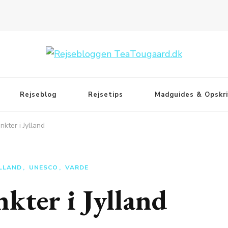
Rejseblog
Rejsetips
Madguides & Opskri
ter i Jylland
LLAND
UNESCO
VARDE
ter i Jylland