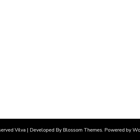
served
Vilva | Developed By
Blossom Themes
. Powered by
Wo