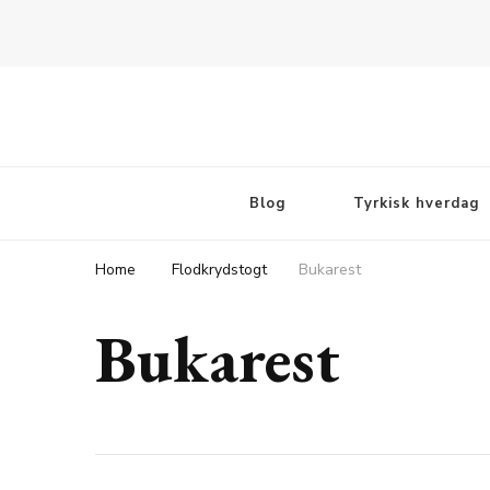
Rejsebloggen TeaTougaard.dk
En dansk rejseblog og expat guide til dig
Blog
Tyrkisk hverdag
Home
Flodkrydstogt
Bukarest
Bukarest