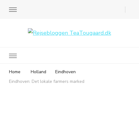
Rejsebloggen TeaTougaard.dk
En dansk rejseblog og expat guide til dig
Home
Holland
Eindhoven
Eindhoven: Det lokale farmers marked