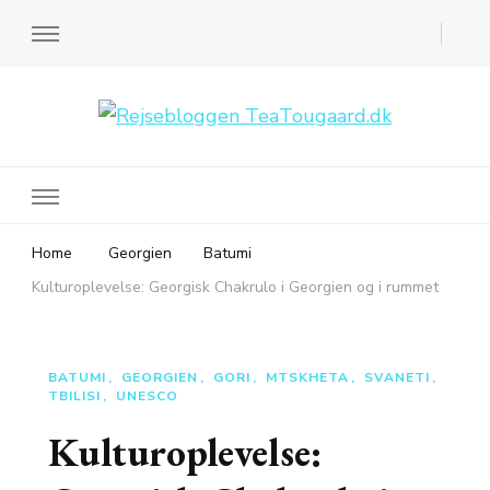
Rejsebloggen TeaTougaard.dk
En dansk rejseblog og expat guide til dig
Home
Georgien
Batumi
Kulturoplevelse: Georgisk Chakrulo i Georgien og i rummet
BATUMI
GEORGIEN
GORI
MTSKHETA
SVANETI
TBILISI
UNESCO
Kulturoplevelse: