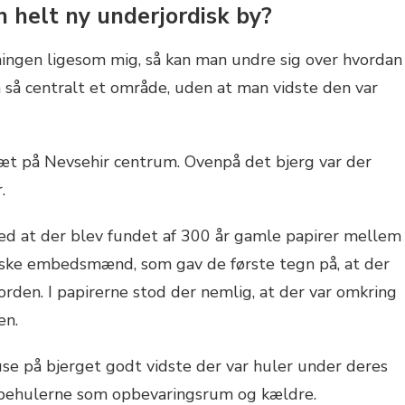
 helt ny underjordisk by?
ningen ligesom mig, så kan man undre sig over hvordan
 så centralt et område, uden at man vidste den var
tæt på Nevsehir centrum. Ovenpå det bjerg var der
.
ed at der blev fundet af 300 år gamle papirer mellem
iske embedsmænd, som gav de første tegn på, at der
orden. I papirerne stod der nemlig, at der var omkring
en.
e på bjerget godt vidste der var huler under deres
ippehulerne som opbevaringsrum og kældre.