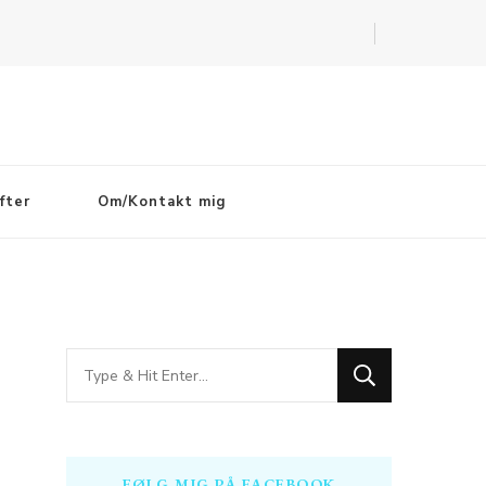
fter
Om/Kontakt mig
Looking
for
Something?
FØLG MIG PÅ FACEBOOK