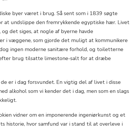
rdiske byer været i brug. Så sent som i 1839 søgte
for at undslippe den fremrykkende egyptiske hær. Livet
, og det siges, at nogle af byerne havde
r i væggene, som gjorde det muligt at kommunikere
 dog ingen moderne sanitære forhold, og toiletterne
efter brug tilsatte limestone-salt for at dræbe
e er i dag forsvundet. En vigtig del af livet i disse
med alkohol som vi kender det i dag, men som en slags
kkeligt.
okien vidner om en imponerende ingeniørkunst og et
s historie, hvor samfund var i stand til at overleve i