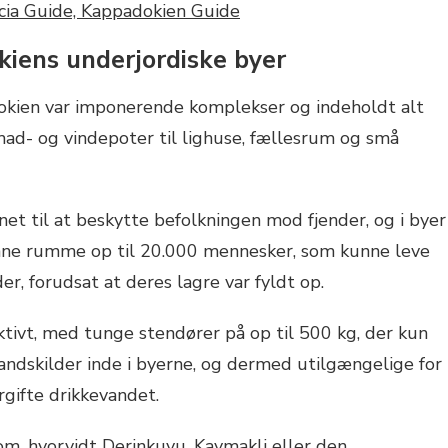
iens underjordiske byer
okien var imponerende komplekser og indeholdt alt
 mad- og vindepoter til lighuse, fællesrum og små
net til at beskytte befolkningen mod fjender, og i byer
ne rumme op til 20.000 mennesker, som kunne leve
er, forudsat at deres lagre var fyldt op.
ktivt, med tunge stendører på op til 500 kg, der kun
andskilder inde i byerne, og dermed utilgængelige for
rgifte drikkevandet.
om, hvorvidt Derinkuyu, Kaymakli eller den