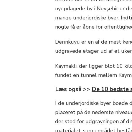
nyopdagede by i Nevşehir er de
mange underjordiske byer. Indti
nogle få er åbne for offentlighe
Derinkuyu er en af de mest ke
udgravede etager ud af et uken
Kaymakli, der ligger blot 10 ki
fundet en tunnel mellem Kaymak
Læs også >>
De 10 bedste 
I de underjordiske byer boede 
placeret på de nederste niveauer
der stod for udgravningen af d
materialet, som området består 