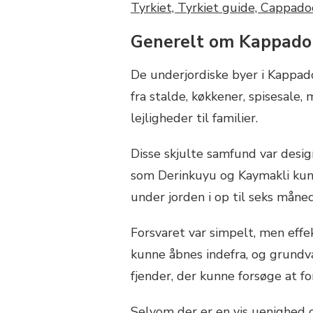
Generelt om Kappadok
De underjordiske byer i Kappad
fra stalde, køkkener, spisesale,
lejligheder til familier.
Disse skjulte samfund var desig
som Derinkuyu og Kaymakli kun
under jorden i op til seks måned
Forsvaret var simpelt, men effe
kunne åbnes indefra, og grundv
fjender, der kunne forsøge at fo
Selvom der er en vis uenighed 