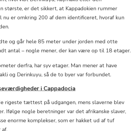
n største, er det sikkert, at Kappadokien rummer
l nu er omkring 200 af dem identificeret, hvoraf kun
den.
ndte og går hele 85 meter under jorden med otte
dt antal – nogle mener, der kan være op til 18 etager.
lometer derfra, har syv etager. Man mener at have
li og Derinkuyu, så de to byer var forbundet.
seværdigheder i Cappadocia
de rigeste tættest på udgangen, mens slaverne blev
. Ifølge nogle beretninger var det afrikanske slaver,
isse enorme komplekser, som er hakket ud af tuf
af.