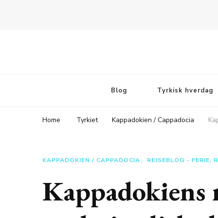
Rejsebloggen TeaTougaard.dk
En dansk rejseblog og expat guide til dig
Blog
Tyrkisk hverdag
Home
Tyrkiet
Kappadokien / Cappadocia
Kap
KAPPADOKIEN / CAPPADOCIA
REJSEBLOG - FERIE, 
Kappadokiens 