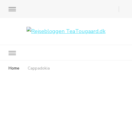
Rejsebloggen TeaTougaard.dk
En dansk rejseblog og expat guide til dig
Home
Cappadokia