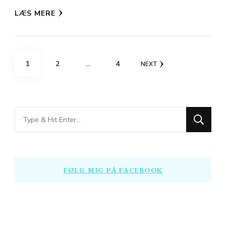
LÆS MERE
Indlægsinddeling
PAGE
PAGE
PAGE
1
2
…
4
NEXT
Looking
for
Something?
FØLG MIG PÅ FACEBOOK