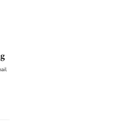
ag
ail