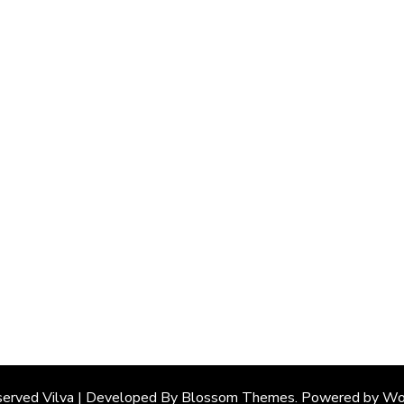
served
Vilva | Developed By
Blossom Themes
. Powered by
Wo