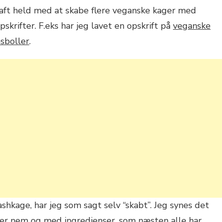
haft held med at skabe flere veganske kager med
opskrifter. F.eks har jeg lavet en opskrift på
veganske
sboller
.
hkage, har jeg som sagt selv “skabt”. Jeg synes det
uper nem og med ingredienser, som næsten alle har