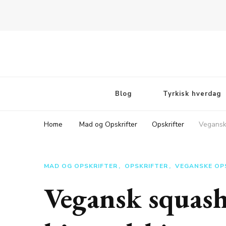
Rejsebloggen TeaTougaard.dk
En dansk rejseblog og expat guide til dig
Blog
Tyrkisk hverdag
Home
Mad og Opskrifter
Opskrifter
Vegansk
MAD OG OPSKRIFTER
OPSKRIFTER
VEGANSKE OP
Vegansk squas