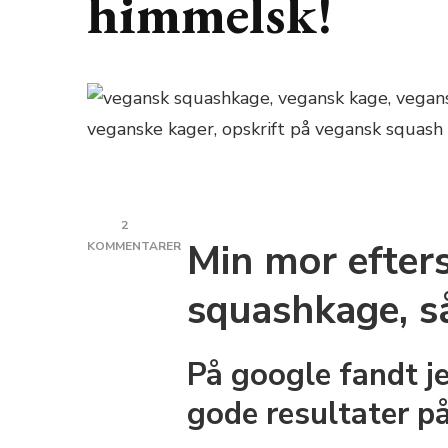
himmelsk!
2
Min mor efter
KOMMENTARER
TIL
VEGANSK
squashkage, så
SQUASHKAGE,
SOM
SMAGER
På google fandt j
HIMMELSK!
gode resultater p