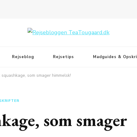
Rejseblog
Rejsetips
Madguides & Opskri
 squashkage, som smager himmelsk!
SKRIFTER
hkage, som smager