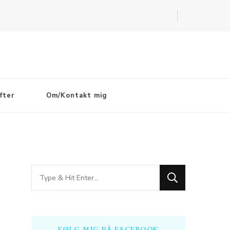
fter
Om/Kontakt mig
Looking
for
Something?
FØLG MIG PÅ FACEBOOK