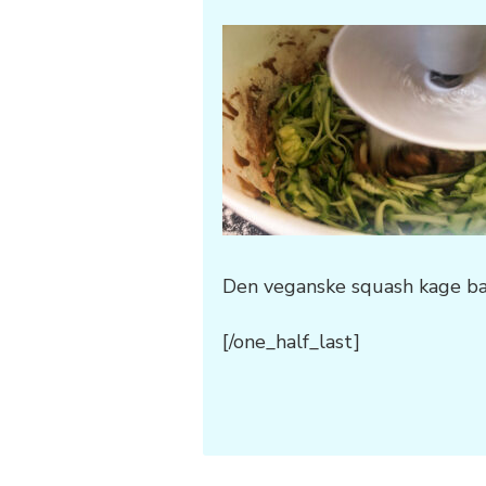
Den veganske squash kage bag
[/one_half_last]