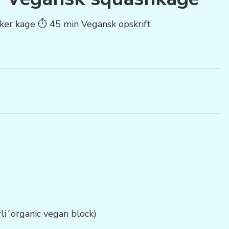
kker kage ⏱ 45 min
Vegansk opskrift
li´organic vegan block)