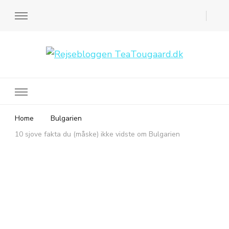
Rejsebloggen TeaTougaard.dk
En dansk rejseblog og expat guide til dig
Home
Bulgarien
10 sjove fakta du (måske) ikke vidste om Bulgarien