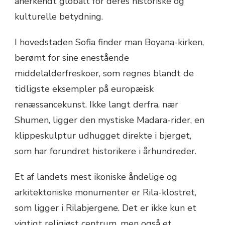
anerkendt globalt for deres historiske og
kulturelle betydning.
I hovedstaden Sofia finder man Boyana-kirken,
berømt for sine enestående
middelalderfreskoer, som regnes blandt de
tidligste eksempler på europæisk
renæssancekunst. Ikke langt derfra, nær
Shumen, ligger den mystiske Madara-rider, en
klippeskulptur udhugget direkte i bjerget,
som har forundret historikere i århundreder.
Et af landets mest ikoniske åndelige og
arkitektoniske monumenter er Rila-klostret,
som ligger i Rilabjergene. Det er ikke kun et
vigtigt religiøst centrum, men også et