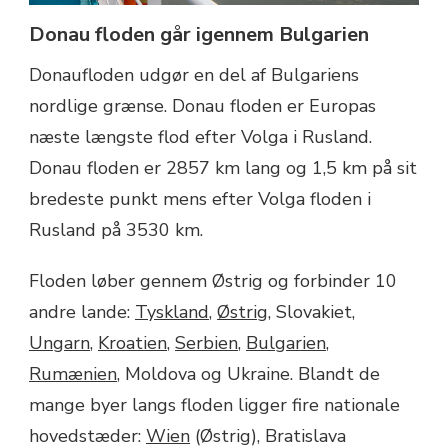
Donau floden går igennem Bulgarien
Donaufloden udgør en del af Bulgariens
nordlige grænse. Donau floden er Europas
næste længste flod efter Volga i Rusland.
Donau floden er 2857 km lang og 1,5 km på sit
bredeste punkt mens efter Volga floden i
Rusland på 3530 km.
Floden løber gennem Østrig og forbinder 10
andre lande:
Tyskland
,
Østrig
, Slovakiet,
Ungarn
,
Kroatien
,
Serbien
,
Bulgarien
,
Rumænien
, Moldova og Ukraine. Blandt de
mange byer langs floden ligger fire nationale
hovedstæder:
Wien
(Østrig), Bratislava