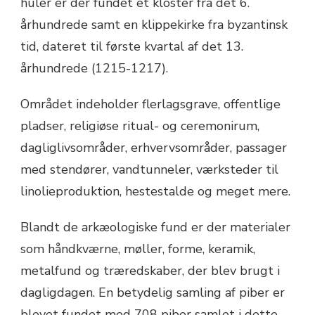
huler er der fundet et kloster fra det 6.
århundrede samt en klippekirke fra byzantinsk
tid, dateret til første kvartal af det 13.
århundrede (1215-1217).
Området indeholder flerlagsgrave, offentlige
pladser, religiøse ritual- og ceremonirum,
dagliglivsområder, erhvervsområder, passager
med stendører, vandtunneler, værksteder til
linolieproduktion, hestestalde og meget mere.
Blandt de arkæologiske fund er der materialer
som håndkværne, møller, forme, keramik,
metalfund og træredskaber, der blev brugt i
dagligdagen. En betydelig samling af piber er
blevet fundet med 708 piber samlet i dette