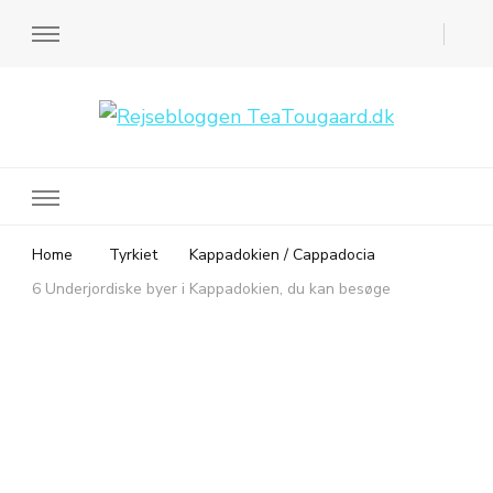
Rejsebloggen TeaTougaard.dk
En dansk rejseblog og expat guide til dig
Home
Tyrkiet
Kappadokien / Cappadocia
6 Underjordiske byer i Kappadokien, du kan besøge