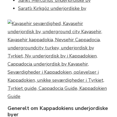
Sankt Mercurius’ underjordiske by
Saratlı Kırkgöz underjordiske by
Generelt om Kappadokiens underjordiske
byer