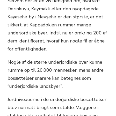
Selvom der er en vis uenighed om, hvorvidt
Derinkuyu, Kaymakli eller den nyopdagede
Kayasehir by i Nevşehir er den største, er det
sikkert, at Kappadokien rummer mange
underjordiske byer. Indtil nu er omkring 200 af
dem identificeret, hvoraf kun nogle få er åbne
for offentligheden.
Nogle af de større underjordiske byer kunne
rumme op til 20.000 mennesker, mens andre
bosættelser snarere kan betegnes som
“underjordiske landsbyer”.
Jordniveauerne i de underjordiske bosættelser
blev normalt brugt som stalde. Væggene i
staldene blev udhulet til foderopbevaring.