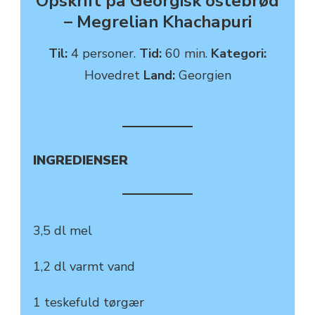
Opskrift på Georgisk ostebrød
– Megrelian Khachapuri
Til:
4 personer.
Tid:
60 min.
Kategori:
Hovedret
Land:
Georgien
INGREDIENSER
3,5 dl mel
1,2 dl varmt vand
1 teskefuld tørgær