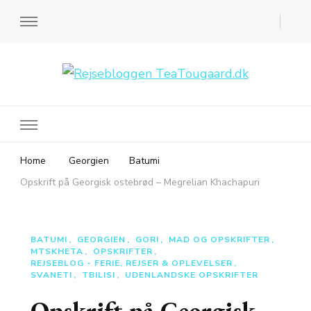
Rejsebloggen TeaTougaard.dk
En dansk rejseblog og expat guide til dig
Home
Georgien
Batumi
Opskrift på Georgisk ostebrød – Megrelian Khachapuri
BATUMI
GEORGIEN
GORI
MAD OG OPSKRIFTER
MTSKHETA
OPSKRIFTER
REJSEBLOG - FERIE, REJSER & OPLEVELSER
SVANETI
TBILISI
UDENLANDSKE OPSKRIFTER
Opskrift på Georgisk