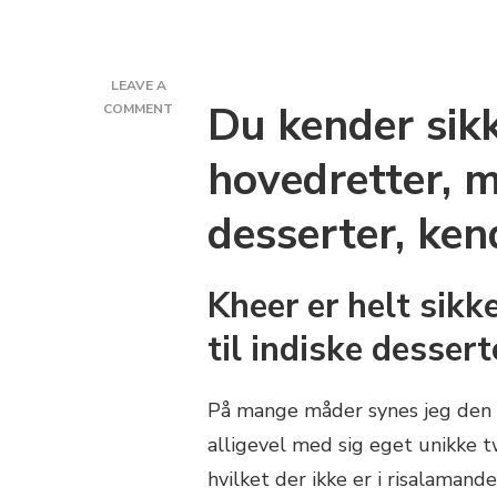
LEAVE A
Du kender sikk
ON
COMMENT
OPSKRIFT:
INDISK
hovedretter, 
KHEER
DESSERT
desserter, kend
MED
RIS
Kheer er helt sikk
til indiske dessert
På mange måder synes jeg den s
alligevel med sig eget unikke tw
hvilket der ikke er i risalamande