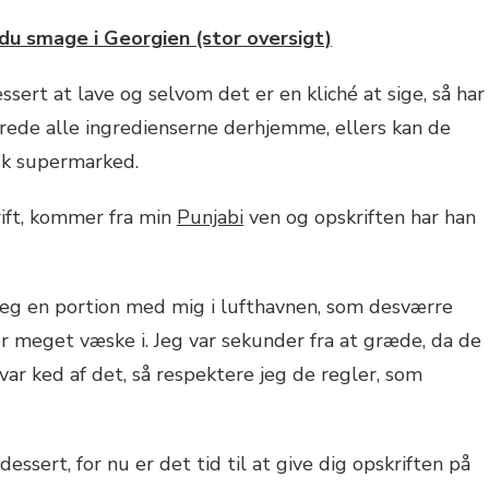
du smage i Georgien (stor oversigt)
ssert at lave og selvom det er en kliché at sige, så har
rede alle ingredienserne derhjemme, ellers kan de
nsk supermarked.
rift, kommer fra min
Punjabi
ven og opskriften har han
 jeg en portion med mig i lufthavnen, som desværre
for meget væske i. Jeg var sekunder fra at græde, da de
ar ked af det, så respektere jeg de regler, som
essert, for nu er det tid til at give dig opskriften på