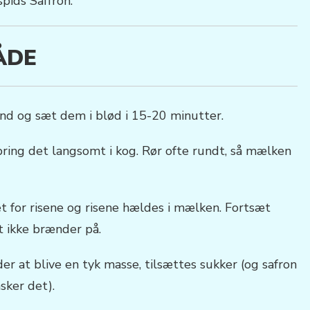
spids Saffron.
ÅDE
and og sæt dem i blød i 15-20 minutter.
ing det langsomt i kog. Rør ofte rundt, så mælken
t for risene og risene hældes i mælken. Fortsæt
t ikke brænder på.
r at blive en tyk masse, tilsættes sukker (og safron
sker det).