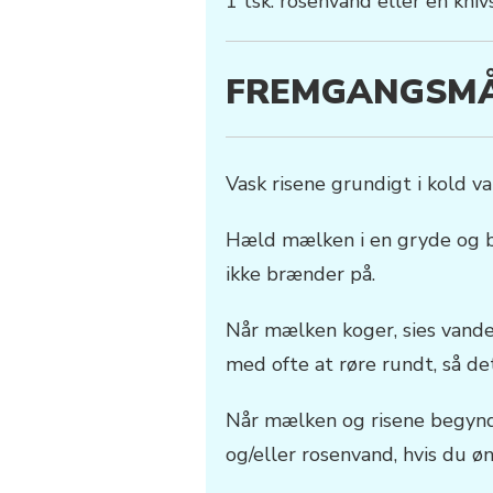
1 tsk. rosenvand eller en kniv
FREMGANGSM
Vask risene grundigt i kold v
Hæld mælken i en gryde og br
ikke brænder på.
Når mælken koger, sies vande
med ofte at røre rundt, så de
Når mælken og risene begynde
og/eller rosenvand, hvis du øn