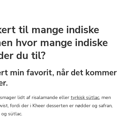
ert til mange indiske
men hvor mange indiske
er du til?
ert min favorit, når det kommer
er.
mager lidt af risalamande eller
tyrkisk sütlac
, men
ist, fordi der i Kheer desserten er nødder og safran,
 og sütlac.