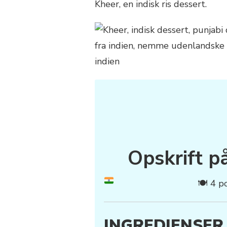
Kheer, en indisk ris dessert.
Opskrift p
🍽 4 p
INGREDIENSER