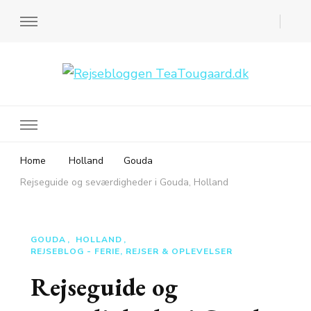
Rejsebloggen TeaTougaard.dk
En dansk rejseblog og expat guide til dig
Home
Holland
Gouda
Rejseguide og seværdigheder i Gouda, Holland
GOUDA
HOLLAND
REJSEBLOG - FERIE, REJSER & OPLEVELSER
Rejseguide og