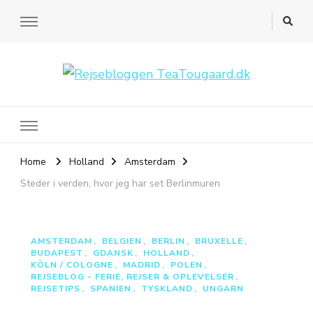
Rejsebloggen TeaTougaard.dk
En dansk rejseblog og expat guide til dig
Home
Holland
Amsterdam
Steder i verden, hvor jeg har set Berlinmuren
AMSTERDAM
BELGIEN
BERLIN
BRUXELLE
BUDAPEST
GDANSK
HOLLAND
KÖLN / COLOGNE
MADRID
POLEN
REJSEBLOG - FERIE, REJSER & OPLEVELSER
REJSETIPS
SPANIEN
TYSKLAND
UNGARN