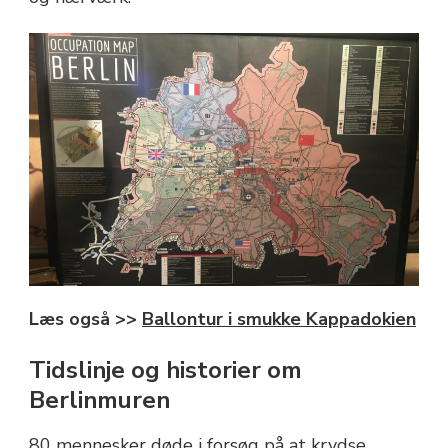
Læs også >>
Ballontur i smukke Kappadokien
Tidslinje og historier om
Berlinmuren
80 mennesker døde i forsøg på at krydse