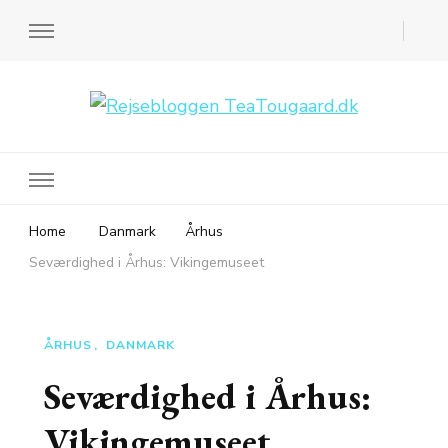
Rejsebloggen TeaTougaard.dk
En dansk rejseblog og expat guide til dig
Home
Danmark
Århus
Seværdighed i Århus: Vikingemuseet
ÅRHUS
DANMARK
Seværdighed i Århus:
Vikingemuseet