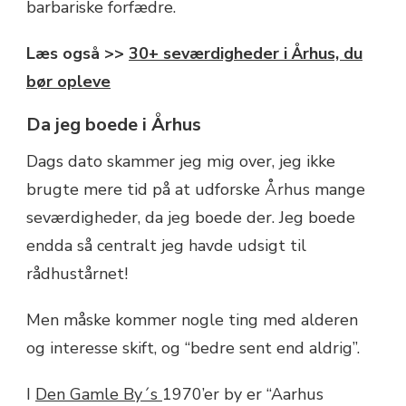
barbariske forfædre.
Læs også >>
30+ seværdigheder i Århus, du
bør opleve
Da jeg boede i Århus
Dags dato skammer jeg mig over, jeg ikke
brugte mere tid på at udforske Århus mange
seværdigheder, da jeg boede der. Jeg boede
endda så centralt jeg havde udsigt til
rådhustårnet!
Men måske kommer nogle ting med alderen
og interesse skift, og “bedre sent end aldrig”.
I
Den Gamle By´s
1970’er by er “Aarhus