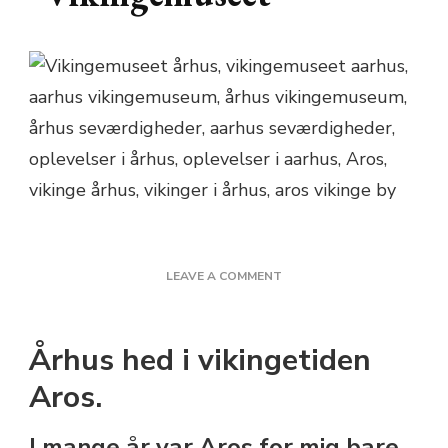
ON
LEAVE A COMMENT
SEVÆRDIGHED
I
ÅRHUS:
Århus hed i vikingetiden
VIKINGEMUSEET
Aros.
I mange år var Aros for mig bare