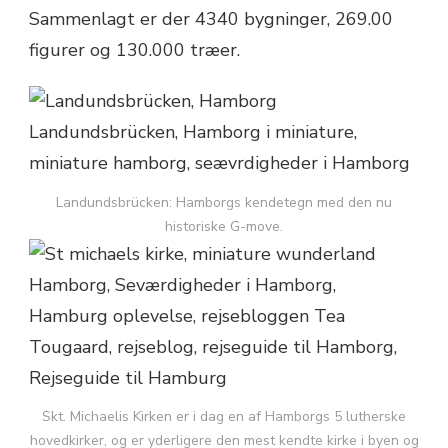
Sammenlagt er der 4340 bygninger, 269.00
figurer og 130.000 træer.
Landundsbrücken: Hamborgs kendetegn med den nu
historiske G-move.
Skt. Michaelis Kirken er i dag en af Hamborgs 5 lutherske
hovedkirker, og er yderligere den mest kendte kirke i byen og