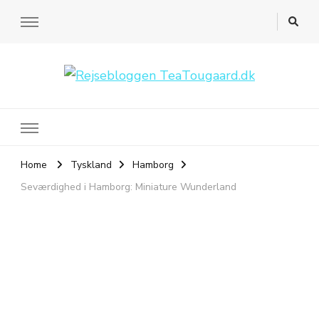
Rejsebloggen TeaTougaard.dk
En dansk rejseblog og expat guide til dig
Home
Tyskland
Hamborg
Seværdighed i Hamborg: Miniature Wunderland