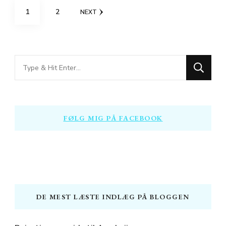
Indlægsinddeling
PAGE
PAGE
1
2
NEXT
Looking
for
Something?
FØLG MIG PÅ FACEBOOK
DE MEST LÆSTE INDLÆG PÅ BLOGGEN