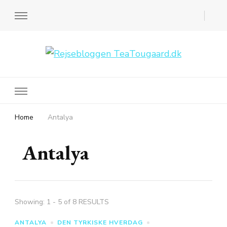
Rejsebloggen TeaTougaard.dk
En dansk rejseblog og expat guide til dig
Home
Antalya
Antalya
Showing: 1 - 5 of 8 RESULTS
ANTALYA
DEN TYRKISKE HVERDAG