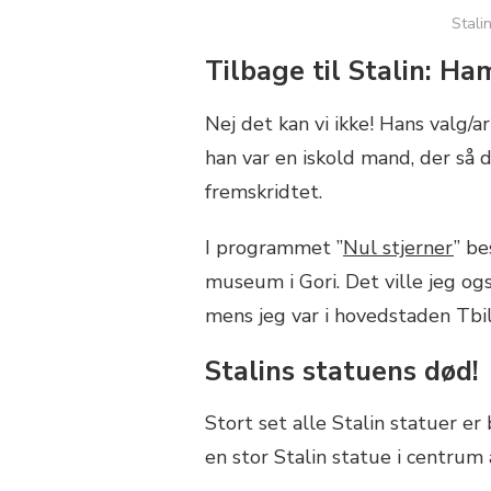
Stali
Tilbage til Stalin: Ham
Nej det kan vi ikke! Hans valg/a
han var en iskold mand, der så
fremskridtet.
I programmet ”
Nul stjerner
” be
museum i Gori. Det ville jeg ogs
mens jeg var i hovedstaden Tbili
Stalins statuens død!
Stort set alle Stalin statuer er
en stor Stalin statue i centrum a