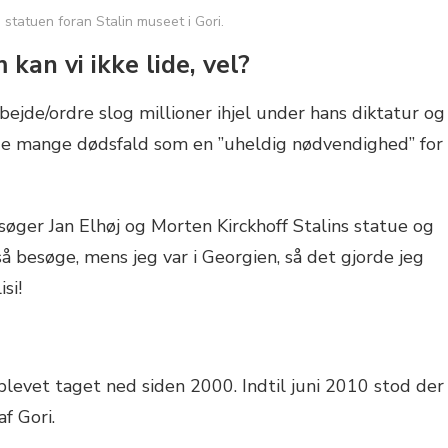
n statuen foran Stalin museet i Gori.
 kan vi ikke lide, vel?
rbejde/ordre slog millioner ihjel under hans diktatur og
 de mange dødsfald som en ”uheldig nødvendighed” for
søger Jan Elhøj og Morten Kirckhoff Stalins statue og
å besøge, mens jeg var i Georgien, så det gjorde jeg
si!
 blevet taget ned siden 2000. Indtil juni 2010 stod der
f Gori.