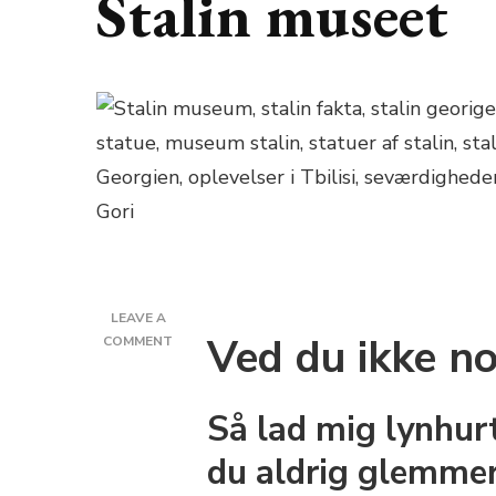
Stalin museet
LEAVE A
Ved du ikke n
ON
COMMENT
GORI
I
GEORGIEN:
Så lad mig lynhurt
STALIN
STATUEN
du aldrig glemmer 
OG