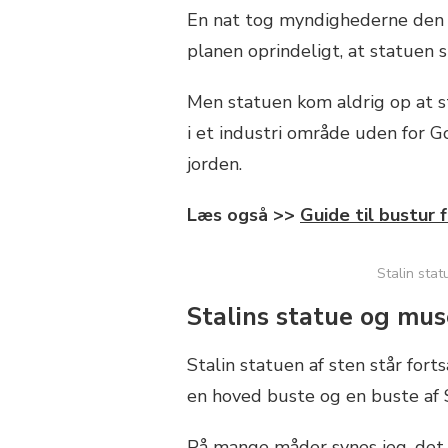
En nat tog myndighederne den 
planen oprindeligt, at statuen 
Men statuen kom aldrig op at s
i et industri område uden for G
jorden.
Læs også >>
Guide til bustur 
Stalin stat
Stalins statue og mus
Stalin statuen af sten står fort
en hoved buste og en buste af 
På mange måder synes jeg, det 