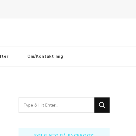
fter
Om/Kontakt mig
Looking
for
Something?
FØLG MIG PÅ FACEBOOK