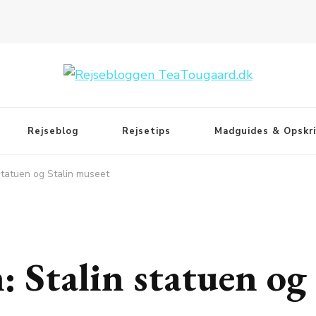
Rejseblog
Rejsetips
Madguides & Opskri
 statuen og Stalin museet
: Stalin statuen og