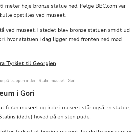
6 meter høje bronze statue ned. Ifølge
BBC.com
var
skulle opstilles ved museet.
tå ved museet. I stedet blev bronze statuen smidt ud
ori, hvor statuen i dag ligger med fronten ned mod
fra Tyrkiet til Georgien
ue på trappen indeni Stalin museet i Gori.
eum i Gori
sat foran museet og inde i museet står også en statue,
Stalins (døde) hoved på en sten pude.
føltes forkert at besøge museet, for dette museum er