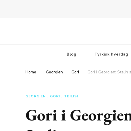
Rejsebloggen TeaTougaard.dk
En dansk rejseblog og expat guide til dig
Blog
Tyrkisk hverdag
Home
Georgien
Gori
Gori i Georgien: Stalin
GEORGIEN
GORI
TBILISI
Gori i Georgien