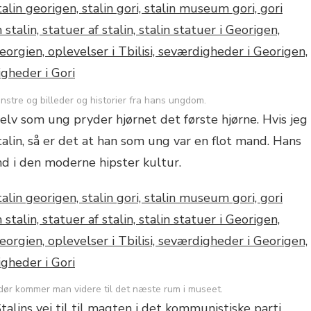
enstre og billeder og historier fra hans ungdom.
selv som ung pryder hjørnet det første hjørne. Hvis jeg
alin, så er det at han som ung var en flot mand. Hans
ind i den moderne hipster kultur.
ør kommer man videre til det næste rum i museet.
ins vej til til magten i det kommunistiske parti,