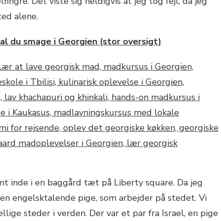
fingre. Det viste sig heldigvis at jeg tog fejl, da jeg
ted alene.
al du smage i Georgien (stor oversigt)
nt inde i en baggård tæt på Liberty square. Da jeg
 en engelsktalende pige, som arbejder på stedet. Vi
ellige steder i verden. Der var et par fra Israel, en pige