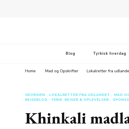
Rejsebloggen TeaTougaard.dk
En dansk rejseblog og expat guide til dig
Blog
Tyrkisk hverdag
Home
Mad og Opskrifter
Lokalretter fra udlande
GEORGIEN
LOKALRETTER FRA UDLANDET
MAD OG
REJSEBLOG - FERIE, REJSER & OPLEVELSER
SPONSO
Khinkali madla