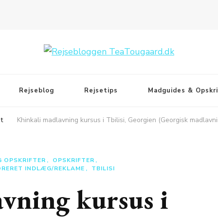
Rejseblog
Rejsetips
Madguides & Opskri
t
Khinkali madlavning kursus i Tbilisi, Georgien (Georgisk madlavn
 OPSKRIFTER
OPSKRIFTER
RERET INDLÆG/REKLAME
TBILISI
vning kursus i