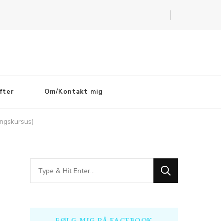
fter
Om/Kontakt mig
ingskursus)
Looking
for
Something?
FØLG MIG PÅ FACEBOOK