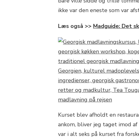
bare ville sidde og trille tommel
ikke var den eneste som var afs
Læs også >>
Madguide: Det sk
Kurset blev afholdt en restaura
ankom, bliver jeg taget imod af
var i alt seks på kurset fra forsk