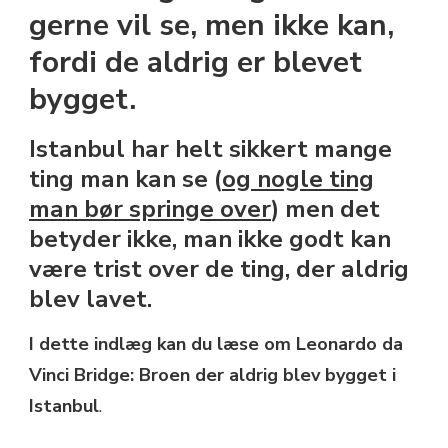
BROEN
gerne vil se, men ikke kan,
DER
fordi de aldrig er blevet
ALDRIG
BLEV
bygget.
BYGGET
I
ISTANBUL
Istanbul har helt sikkert mange
ting man kan se (
og nogle ting
man bør springe over
) men det
betyder ikke, man ikke godt kan
være trist over de ting, der aldrig
blev lavet.
I dette indlæg kan du læse om Leonardo da
Vinci Bridge: Broen der aldrig blev bygget i
Istanbul
.