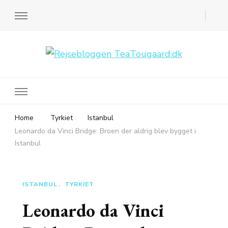
Rejsebloggen TeaTougaard.dk
En dansk rejseblog og expat guide til dig
Home
Tyrkiet
Istanbul
Leonardo da Vinci Bridge: Broen der aldrig blev bygget i
Istanbul
ISTANBUL
TYRKIET
Leonardo da Vinci