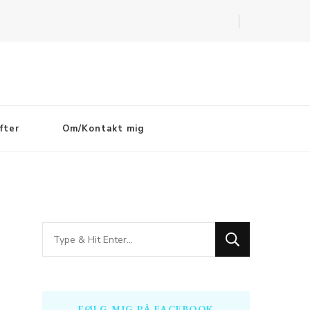
fter
Om/Kontakt mig
Looking
for
Something?
FØLG MIG PÅ FACEBOOK