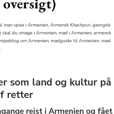
 oversigt)
r som land og kultur på
f retter
mgange rejst i Armenien og fået