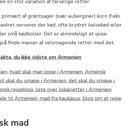
ed en stor variation af farverige retter.
primært af grøntsager (især auberginer) korn (f.eks
vedret serveres der kød, ofte krydret kalvekød eller
ller små kødboller. Det er almindeligt at spise
også finde masser af velsmagende retter med det.
fakta, du ikke vidste om Armenien
nsk mad