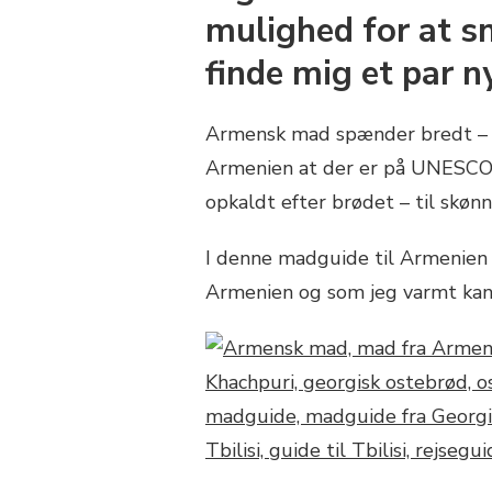
mulighed for at s
finde mig et par ny
Armensk mad spænder bredt – fr
Armenien at der er på UNESCO’s
opkaldt efter brødet – til skøn
I denne madguide til Armenien g
Armenien og som jeg varmt kan 