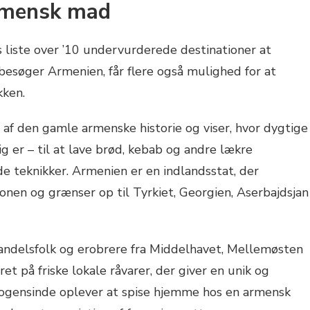
armensk mad
liste over ’10 undervurderede destinationer at
besøger Armenien, får flere også mulighed for at
kken.
l af den gamle armenske historie og viser, hvor dygtige
g er – til at lave brød, kebab og andre lækre
de teknikker. Armenien er en indlandsstat, der
ionen og grænser op til Tyrkiet, Georgien, Aserbajdsjan
handelsfolk og erobrere fra Middelhavet, Mellemøsten
t på friske lokale råvarer, der giver en unik og
ogensinde oplever at spise hjemme hos en armensk