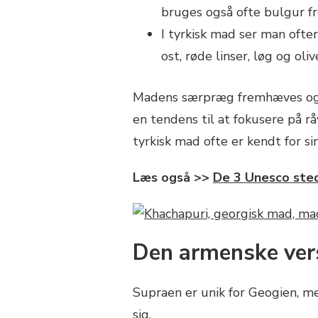
bruges også ofte bulgur fre
I tyrkisk mad ser man ofter
ost, røde linser, løg og oliv
Madens særpræg fremhæves også
en tendens til at fokusere på r
tyrkisk mad ofte er kendt for si
Læs også >>
De 3 Unesco sted
Den armenske vers
Supraen er unik for Geogien, m
sig.