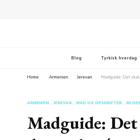
Rejsebloggen TeaTougaard.dk
En dansk rejseblog og expat guide til dig
Blog
Tyrkisk hverdag
Home
Armenien
Jerevan
Madguide: Det skal
ARMENIEN
JEREVAN
MAD OG OPSKRIFTER
REJSE
Madguide: Det 