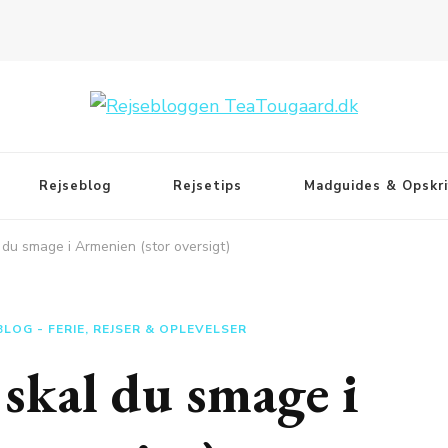
Rejseblog
Rejsetips
Madguides & Opskri
 du smage i Armenien (stor oversigt)
BLOG - FERIE, REJSER & OPLEVELSER
skal du smage i