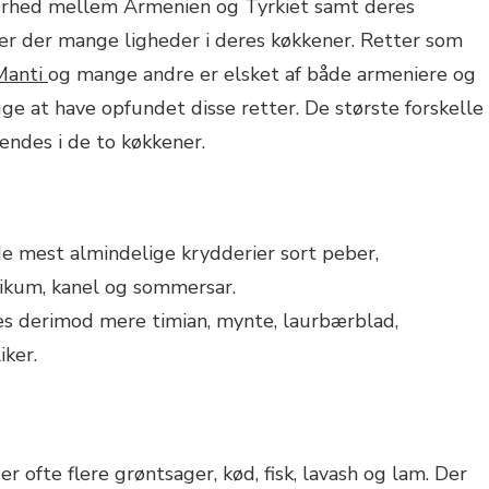
ærhed mellem Armenien og Tyrkiet samt deres
 er der mange ligheder i deres køkkener. Retter som
Manti
og mange andre er elsket af både armeniere og
ge at have opfundet disse retter. De største forskelle
vendes i de to køkkener.
e mest almindelige krydderier sort peber,
ikum, kanel og sommersar.
es derimod mere timian, mynte, laurbærblad,
iker.
 ofte flere grøntsager, kød, fisk, lavash og lam. Der