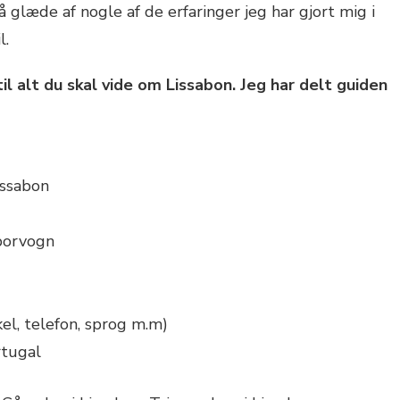
 glæde af nogle af de erfaringer jeg har gjort mig i
l.
il alt du skal vide om Lissabon. Jeg har delt guiden
issabon
sporvogn
skel, telefon, sprog m.m)
rtugal