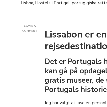
LEAVE A
Lissabon er en
ON
COMMENT
REJSETIPS
OG
rejsedestinati
GUIDE
TIL
LISSABON,
Det er Portugals 
PORTUGAL
kan gå på opdagel
gratis museer, de
Portugals historie
Jeg har valgt at lave en person