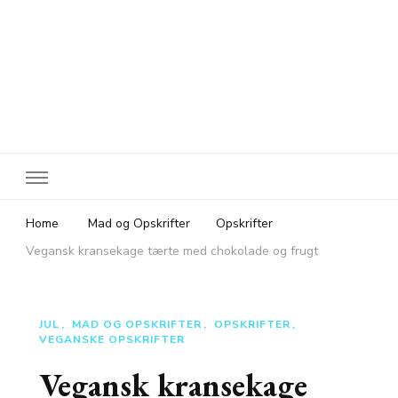
Rejsebloggen TeaTougaard.dk
En dansk rejseblog og expat guide til dig
Home
Mad og Opskrifter
Opskrifter
Vegansk kransekage tærte med chokolade og frugt
JUL
MAD OG OPSKRIFTER
OPSKRIFTER
VEGANSKE OPSKRIFTER
Vegansk kransekage