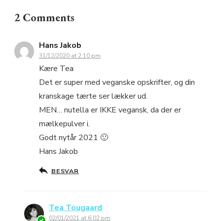
2 Comments
Hans Jakob
31/12/2020 at 2:10 pm
Kære Tea
Det er super med veganske opskrifter, og din
kranskage tærte ser lækker ud.
MEN… nutella er IKKE vegansk, da der er
mælkepulver i.
Godt nytår 2021 🙂
Hans Jakob
BESVAR
Tea Tougaard
02/01/2021 at 6:02 pm