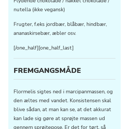
Flydende chokolade / hakket chokolade /
nutella (ikke vegansk)
Frugter, f.eks jordbær, blåbær, hindbær,
ananaskirsebær, æbler osv.
[/one_half][one_half_last]
FREMGANGSMÅDE
Flormelis sigtes ned i marcipanmassen, og
den æltes med vandet. Konsistensen skal
blive sådan, at man kan se, at det akkurat
kan lade sig gøre at sprøjte massen ud
gennem sprøjtepose. Er det for tørt, så