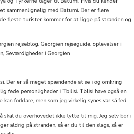
ya og Tyrkerne tager til Batumi. Hvis du kender
eget sammenlignelig med Batumi. Der er flere
de fleste turister kommer for at ligge på stranden og
isi. Der er så meget spændende at se i og omkring
lig fede personligheder i Tbilisi. Tblisi have også en
e kan forklare, men som jeg virkelig synes var så fed.
å skal du overhovedet ikke lytte til mig. Jeg selv bor i
er aldrig på stranden, så er du til den slags, så er