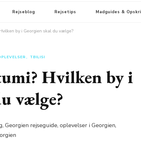
Rejseblog
Rejsetips
Madguides & Opskri
? Hvilken by i Georgien skal du vælge?
 OPLEVELSER
TBILISI
atumi? Hvilken by i
du vælge?