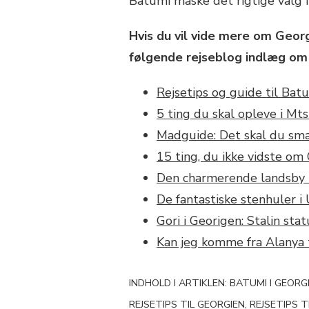
Batumi måske det rigtige valg f
Hvis du vil vide mere om Georg
følgende rejseblog indlæg om
Rejsetips og guide til Bat
5 ting du skal opleve i Mt
Madguide: Det skal du smag
15 ting, du ikke vidste om
Den charmerende landsby 
De fantastiske stenhuler i 
Gori i Georigen: Stalin st
Kan jeg komme fra Alanya 
INDHOLD I ARTIKLEN: BATUMI I GEORGI
REJSETIPS TIL GEORGIEN, REJSETIPS 