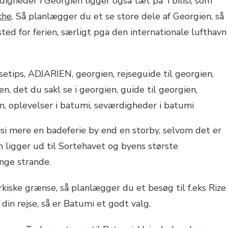
igheder i Georgien ligger også tæt på Tbilisi, som
khe
. Så planlægger du et se store dele af Georgien, så
tsted for ferien, særligt pga den internationale lufthavn
si mere en badeferie by end en storby, selvom det er
 ligger ud til Sortehavet og byens største
ange strande.
kiske grænse, så planlægger du et besøg til f.eks Rize
din rejse, så er Batumi et godt valg.