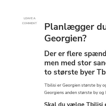
LEAVE A
Planlægger du 
ON
COMMENT
TBILISI
ELLER
Georgien?
BATUMI?
HVILKEN
BY
Der er flere spænd
I
GEORGIEN
men med stor sand
SKAL
DU
to største byer Tb
VÆLGE?
Tbilisi er Georgien største by 
Georgiens anden største by og b
Skal du vælge Tbilisi 