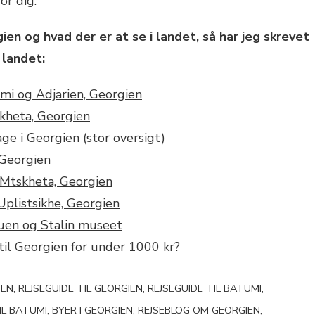
or dig.
ien og hvad der er at se i landet, så har jeg skrevet
 landet:
umi og Adjarien, Georgien
skheta, Georgien
e i Georgien (stor oversigt)
 Georgien
Mtskheta, Georgien
Uplistsikhe, Georgien
atuen og Stalin museet
til Georgien for under 1000 kr?
EN, REJSEGUIDE TIL GEORGIEN, REJSEGUIDE TIL BATUMI,
TIL BATUMI, BYER I GEORGIEN, REJSEBLOG OM GEORGIEN,