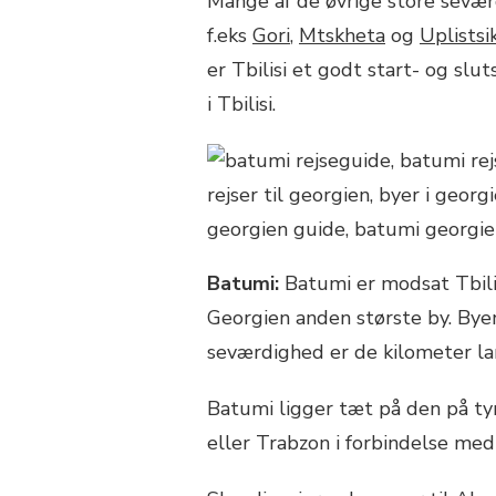
Mange af de øvrige store seværd
f.eks
Gori
,
Mtskheta
og
Uplistsi
er Tbilisi et godt start- og slu
i Tbilisi.
Batumi:
Batumi er modsat Tbili
Georgien anden største by. Byen
seværdighed er de kilometer l
Batumi ligger tæt på den på tyr
eller Trabzon i forbindelse med 