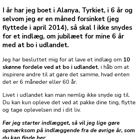
i
I år har jeg boet i Alanya, Tyrkiet, i 6 år og
udlandet
selvom jeg er en måned forsinket (jeg
flyttede i april 2014), så skal I ikke snydes
for et indlæg, om jubilæet for mine 6 år
med at bo i udlandet.
Jeg har besluttet mig for at lave et indlæg om
10
skønne fordele ved at bo i udlandet
, i håb om at
inspirere andre til at gøre det samme, hvad enten
det er 6 måneder eller 60 år.
Livet i udlandet kan man nemlig ikke snyde sig til.
Du kan kun opleve det ved at pakke dine ting, flytte
og tage oplevelsen ind i dit liv.
Før jeg starter indlægget, så vil jeg lige gøre
opmærksom på indlæggende fra de øvrige år, som
du kan finde her
: