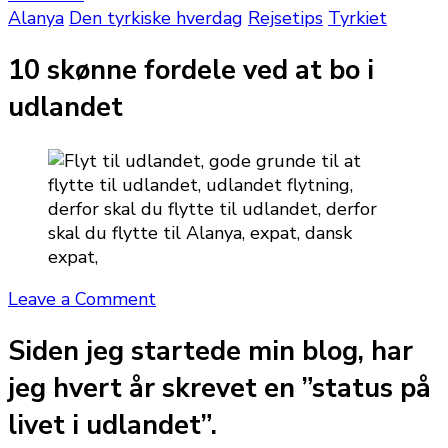
Alanya
Den tyrkiske hverdag
Rejsetips
Tyrkiet
10 skønne fordele ved at bo i
udlandet
on
Leave a Comment
10
Siden jeg startede min blog, har
skønne
fordele
jeg hvert år skrevet en ”status på
ved
at
livet i udlandet”.
bo