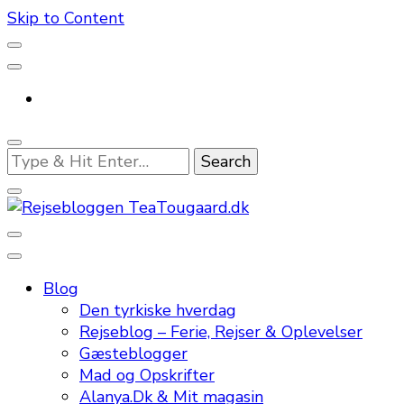
Skip to Content
Looking
for
Something?
En dansk rejseblog og expat guide til dig
Rejsebloggen TeaTougaard.dk
Blog
Den tyrkiske hverdag
Rejseblog – Ferie, Rejser & Oplevelser
Gæsteblogger
Mad og Opskrifter
Alanya.Dk & Mit magasin