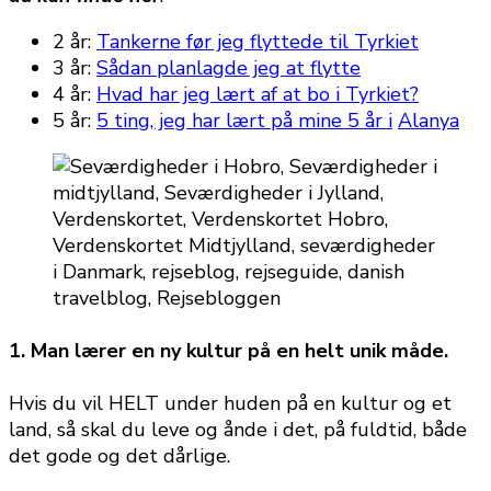
2 år:
Tankerne før jeg flyttede til Tyrkiet
3 år:
Sådan planlagde jeg at flytte
4 år:
Hvad har jeg lært af at bo i Tyrkiet?
5 år:
5 ting, jeg har lært på m
ine 5 år i
Alanya
1. Man lærer en ny kultur på en helt unik måde.
Hvis du vil HELT under huden på en kultur og et
land, så skal du leve og ånde i det, på fuldtid, både
det gode og det dårlige.