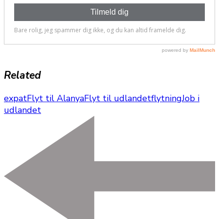
Related
expat
Flyt til Alanya
Flyt til udlandet
flytning
Job i
udlandet